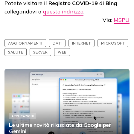
Potete visitare il
Registro COVID-19
di
Bing
collegandovi a
questo indirizzo
.
Via:
MSPU
AGGIORNAMENTI
DATI
INTERNET
MICROSOFT
SALUTE
SERVER
WEB
APPLICAZIONI
Le ultime novità rilasciate da Google per
Gemini