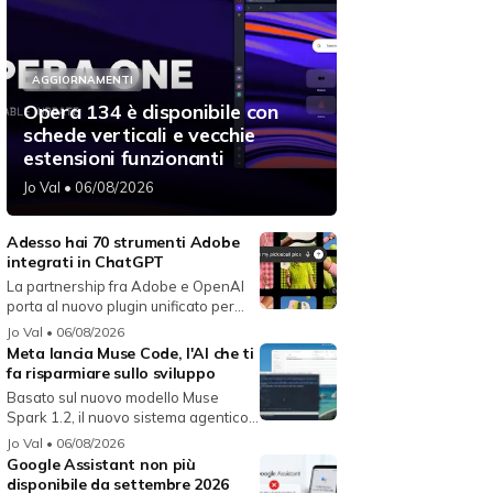
AGGIORNAMENTI
Opera 134 è disponibile con
schede verticali e vecchie
estensioni funzionanti
Jo Val
• 06/08/2026
Adesso hai 70 strumenti Adobe
integrati in ChatGPT
La partnership fra Adobe e OpenAI
porta al nuovo plugin unificato per...
Jo Val
• 06/08/2026
Meta lancia Muse Code, l'AI che ti
fa risparmiare sullo sviluppo
Basato sul nuovo modello Muse
Spark 1.2, il nuovo sistema agentico
fun...
Jo Val
• 06/08/2026
Google Assistant non più
disponibile da settembre 2026