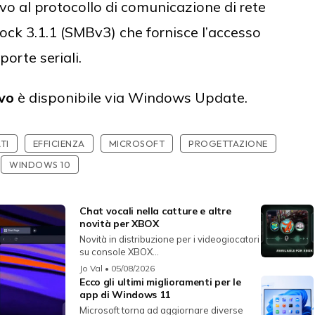
o al protocollo di comunicazione di rete
ock 3.1.1 (SMBv3) che fornisce l’accesso
porte seriali.
vo
è disponibile via Windows Update.
TI
EFFICIENZA
MICROSOFT
PROGETTAZIONE
WINDOWS 10
Chat vocali nella catture e altre
novità per XBOX
Novità in distribuzione per i videogiocatori
su console XBOX...
Jo Val
• 05/08/2026
Ecco gli ultimi miglioramenti per le
app di Windows 11
Microsoft torna ad aggiornare diverse