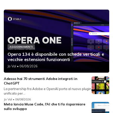
AGGIORNAMENTI
Opera 134 è disponibile con schede verticali e
vecchie estensioni funzionanti
Jo Val
• 06/08/2026
Adesso hai 70 strumenti Adobe integrati in
ChatGPT
La partnership fra Adobe e OpenAI porta al nuovo plugin
unificato per...
Jo Val
• 06/08/2026
Meta lancia Muse Code, l'AI che ti fa risparmiare
sullo sviluppo