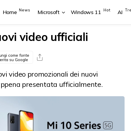
News
Hot
Tr
Home
Microsoft
Windows 11
AI
vi video ufficiali
ungi come fonte
{{POSTS[1].LABEL}}
{{POSTS[1].LABEL}}
{{POSTS[2].LABEL}}
{{POSTS[2].LABEL}}
erita su Google
{{posts[1].title}}
{{posts[1].title}}
{{posts[2].title}}
{{posts[2].title}}
ovi video promozionali dei nuovi
0 appena presentata ufficialmente.