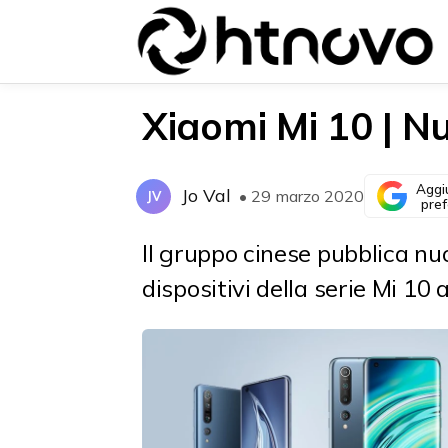
Xiaomi Mi 10 | Nuo
Aggi
Jo Val
• 29 marzo 2020
JV
{{POSTS[0].LABEL}}
{{POSTS[0].LABEL}}
pref
{{posts[0].title}}
{{posts[0].title}}
Il gruppo cinese pubblica nu
dispositivi della serie Mi 1