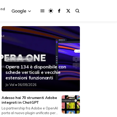
end
Google
{{POSTS[3].LABEL}}
{{POSTS[3].LABEL}}
AGGIORNAMENTI
{{posts[3].title}}
{{posts[3].title}}
Opera 134 è disponibile con
schede verticali e vecchie
estensioni funzionanti
Jo Val
• 06/08/2026
Adesso hai 70 strumenti Adobe
integrati in ChatGPT
La partnership fra Adobe e OpenAI
porta al nuovo plugin unificato per...