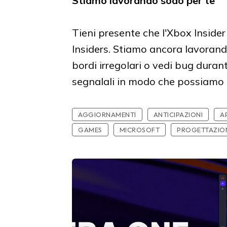
Stiamo lavorando sodo per te
Tieni presente che l'Xbox Inside
Insiders. Stiamo ancora lavorando
bordi irregolari o vedi bug duran
segnalali in modo che possiamo 
AGGIORNAMENTI
ANTICIPAZIONI
A
GAMES
MICROSOFT
PROGETTAZIO