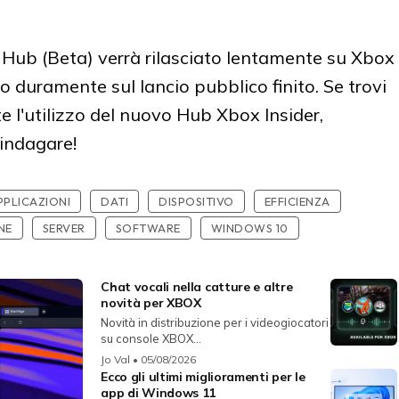
r Hub (Beta) verrà rilasciato lentamente su Xbox
 duramente sul lancio pubblico finito. Se trovi
te l'utilizzo del nuovo Hub Xbox Insider,
indagare!
PPLICAZIONI
DATI
DISPOSITIVO
EFFICIENZA
NE
SERVER
SOFTWARE
WINDOWS 10
Chat vocali nella catture e altre
novità per XBOX
Novità in distribuzione per i videogiocatori
su console XBOX...
Jo Val
• 05/08/2026
Ecco gli ultimi miglioramenti per le
app di Windows 11