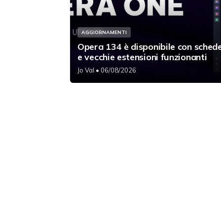
AGGIORNAMENTI
Opera 134 è disponibile con schede
e vecchie estensioni funzionanti
Jo Val
• 06/08/2026