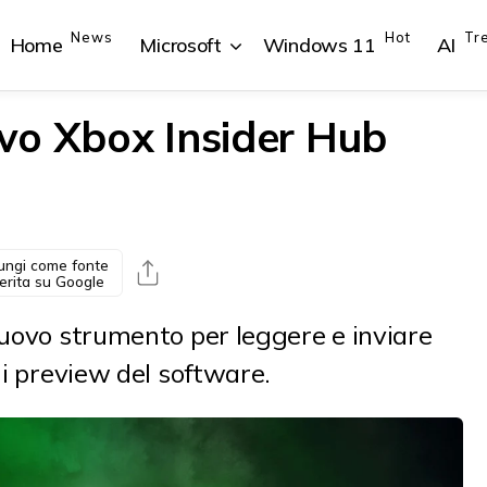
News
Hot
Tr
Home
Microsoft
Windows 11
AI
ovo Xbox Insider Hub
{{POSTS[1].LABEL}}
{{POSTS[1].LABEL}}
{{POSTS[2].LABEL}}
{{POSTS[2].LABEL}}
{{posts[1].title}}
{{posts[1].title}}
{{posts[2].title}}
{{posts[2].title}}
ungi come fonte
erita su Google
nuovo strumento per leggere e inviare
ni preview del software.