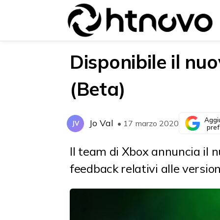
Disponibile il nu
(Beta)
{{POSTS[0].LABEL}}
{{POSTS[0].LABEL}}
{{posts[0].title}}
{{posts[0].title}}
Aggi
Jo Val
• 17 marzo 2020
JV
pref
Il team di Xbox annuncia il 
feedback relativi alle versio