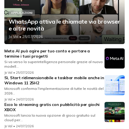
APPLICAZIONI
WhatsApp attiva le chiamate via browser
e altre novità
Jo Val
• 28/07/2026
Meta AI può agire per tuo conto e portare a
termine i tuoi progetti
Si va verso la superintelligenza personale grazie al nuovo
modell...
Jo Val
• 25/07/2026
Sì, Start ridimensionabile e taskbar mobile anche in
Windows 11 25H2
Microsoft conferma l'implementazione di tutte le novità del
2026...
Jo Val
• 24/07/2026
Ecco lo streaming gratis con pubblicità per giochi
XBOX
Microsoft lancia la nuova opzione di gioco gratuito sul
cloud per...
Jo Val
• 24/07/2026