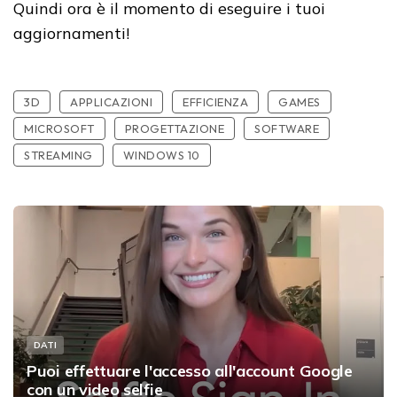
Quindi ora è il momento di eseguire i tuoi
aggiornamenti!
3D
APPLICAZIONI
EFFICIENZA
GAMES
MICROSOFT
PROGETTAZIONE
SOFTWARE
STREAMING
WINDOWS 10
DATI
Puoi effettuare l'accesso all'account Google
con un video selfie