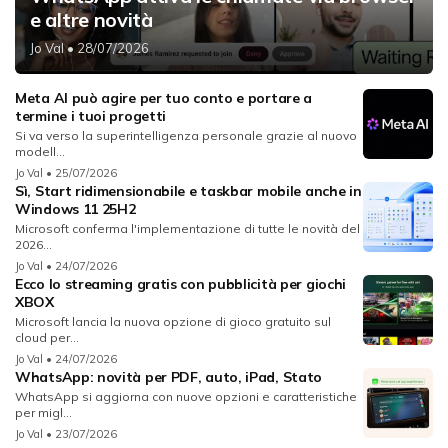
e altre novità
Jo Val
• 28/07/2026
Meta AI può agire per tuo conto e portare a
termine i tuoi progetti
Si va verso la superintelligenza personale grazie al nuovo
modell...
Jo Val
• 25/07/2026
Sì, Start ridimensionabile e taskbar mobile anche in
Windows 11 25H2
Microsoft conferma l'implementazione di tutte le novità del
2026...
Jo Val
• 24/07/2026
Ecco lo streaming gratis con pubblicità per giochi
XBOX
Microsoft lancia la nuova opzione di gioco gratuito sul
cloud per...
Jo Val
• 24/07/2026
WhatsApp: novità per PDF, auto, iPad, Stato
WhatsApp si aggiorna con nuove opzioni e caratteristiche
per migl...
Jo Val
• 23/07/2026