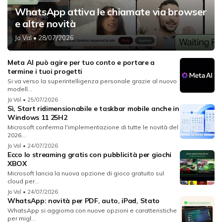
WhatsApp attiva le chiamate via browser
e altre novità
Jo Val
• 28/07/2026
Meta AI può agire per tuo conto e portare a
termine i tuoi progetti
Si va verso la superintelligenza personale grazie al nuovo
modell...
Jo Val
• 25/07/2026
Sì, Start ridimensionabile e taskbar mobile anche in
Windows 11 25H2
Microsoft conferma l'implementazione di tutte le novità del
2026...
Jo Val
• 24/07/2026
Ecco lo streaming gratis con pubblicità per giochi
XBOX
Microsoft lancia la nuova opzione di gioco gratuito sul
cloud per...
Jo Val
• 24/07/2026
WhatsApp: novità per PDF, auto, iPad, Stato
WhatsApp si aggiorna con nuove opzioni e caratteristiche
per migl...