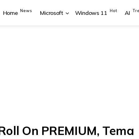
News
Hot
Tr
Home
Microsoft
Windows 11
AI
{{POSTS[1].LABEL}}
{{POSTS[1].LABEL}}
{{POSTS[2].LABEL}}
{{POSTS[2].LABEL}}
{{posts[1].title}}
{{posts[1].title}}
{{posts[2].title}}
{{posts[2].title}}
 Roll On PREMIUM, Tema