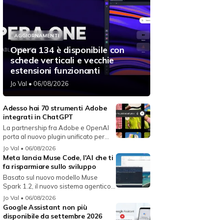
AGGIORNAMENTI
Opera 134 è disponibile con
schede verticali e vecchie
estensioni funzionanti
Jo Val
• 06/08/2026
Adesso hai 70 strumenti Adobe
integrati in ChatGPT
La partnership fra Adobe e OpenAI
porta al nuovo plugin unificato per...
Jo Val
• 06/08/2026
Meta lancia Muse Code, l'AI che ti
fa risparmiare sullo sviluppo
Basato sul nuovo modello Muse
Spark 1.2, il nuovo sistema agentico
fun...
Jo Val
• 06/08/2026
Google Assistant non più
disponibile da settembre 2026