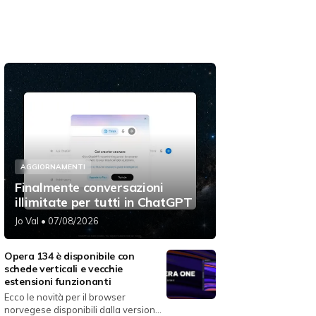
AGGIORNAMENTI
Finalmente conversazioni
illimitate per tutti in ChatGPT
Jo Val
• 07/08/2026
Opera 134 è disponibile con
schede verticali e vecchie
estensioni funzionanti
Ecco le novità per il browser
norvegese disponibili dalla versione