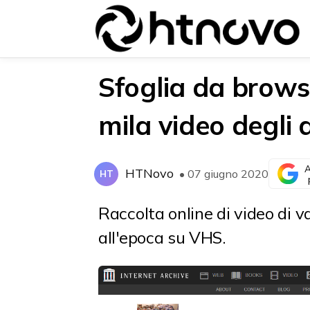
Sfoglia da brows
mila video degli 
{{POSTS[0].LABEL}}
{{POSTS[0].LABEL}}
{{posts[0].title}}
{{posts[0].title}}
A
HTNovo
• 07 giugno 2020
HT
Raccolta online di video di v
all'epoca su VHS.