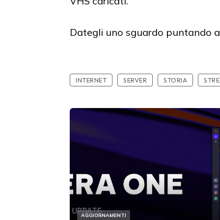
VHS caricati.
Dategli uno sguardo puntando 
INTERNET
SERVER
STORIA
STR
AGGIORNAMENTI