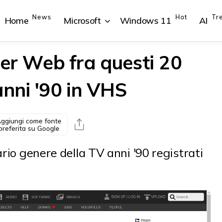
News
Hot
Tr
Home
Microsoft
Windows 11
AI
er Web fra questi 20
anni '90 in VHS
{{POSTS[1].LABEL}}
{{POSTS[1].LABEL}}
{{POSTS[2].LABEL}}
{{POSTS[2].LABEL}}
{{posts[1].title}}
{{posts[1].title}}
{{posts[2].title}}
{{posts[2].title}}
ggiungi come fonte
preferita su Google
ario genere della TV anni '90 registrati