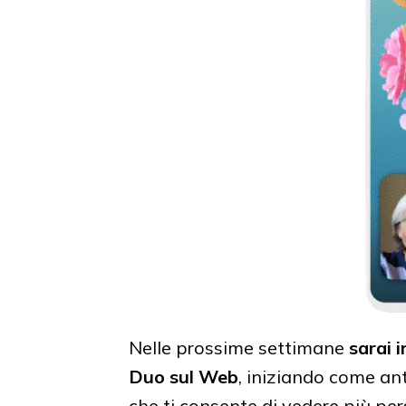
Nelle prossime settimane
sarai 
Duo sul Web
, iniziando come a
che ti consente di vedere più p