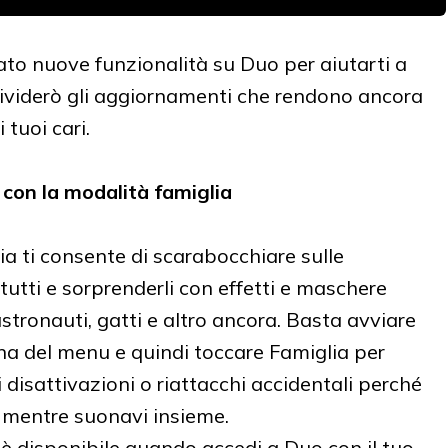
to nuove funzionalità su Duo per aiutarti a
dividerò gli aggiornamenti che rendono ancora
 tuoi cari.
 con la modalità famiglia
a ti consente di scarabocchiare sulle
 tutti e sorprenderli con effetti e maschere
astronauti, gatti e altro ancora. Basta avviare
na del menu e quindi toccare Famiglia per
 disattivazioni o riattacchi accidentali perché
 mentre suonavi insieme.
è disponibile quando accedi a Duo con il tuo