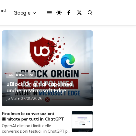
end
Google
{{POSTS[3].LABEL}}
{{POSTS[3].LABEL}}
{{posts[3].title}}
{{posts[3].title}}
ANTICIPAZIONI
uBlock Origin al capolinea
anche in Microsoft Edge
Jo Val
• 07/08/2026
Finalmente conversazioni
illimitate per tutti in ChatGPT
OpenAI elimina i limiti delle
conversazioni testuali in ChatGPT per