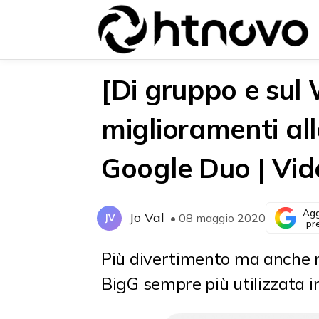
[Di gruppo e sul
miglioramenti al
{{POSTS[0].LABEL}}
{{POSTS[0].LABEL}}
Google Duo | Vid
{{posts[0].title}}
{{posts[0].title}}
Agg
Jo Val
• 08 maggio 2020
JV
pr
Più divertimento ma anche ma
BigG sempre più utilizzata i