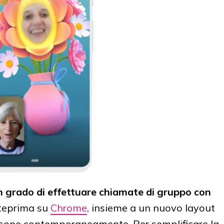
in grado di effettuare chiamate di gruppo con
nteprima su
Chrome
, insieme a un nuovo layout
ersone contemporaneamente. Per semplificare la