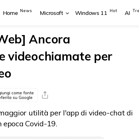
News
Hot
Tr
Home
Microsoft
Windows 11
AI
 Web] Ancora
le videochiamate per
{{POSTS[1].LABEL}}
{{POSTS[1].LABEL}}
{{POSTS[2].LABEL}}
{{POSTS[2].LABEL}}
eo
{{posts[1].title}}
{{posts[1].title}}
{{posts[2].title}}
{{posts[2].title}}
iungi come fonte
eferita su Google
ggior utilità per l'app di video-chat di
n epoca Covid-19.