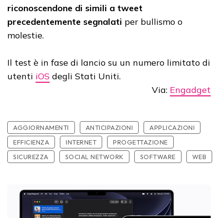
riconoscendone di simili a tweet
precedentemente segnalati
per bullismo o
molestie.
Il test è in fase di lancio su un numero limitato di
utenti
iOS
degli Stati Uniti.
Via:
Engadget
AGGIORNAMENTI
ANTICIPAZIONI
APPLICAZIONI
EFFICIENZA
INTERNET
PROGETTAZIONE
SICUREZZA
SOCIAL NETWORK
SOFTWARE
WEB