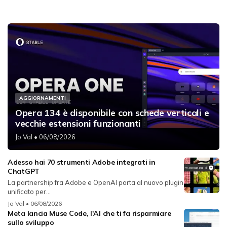
AGGIORNAMENTI
Opera 134 è disponibile con schede verticali e
vecchie estensioni funzionanti
Jo Val
• 06/08/2026
Adesso hai 70 strumenti Adobe integrati in
ChatGPT
La partnership fra Adobe e OpenAI porta al nuovo plugin
unificato per...
Jo Val
• 06/08/2026
Meta lancia Muse Code, l'AI che ti fa risparmiare
sullo sviluppo