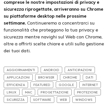
comprese le nostre impostazioni di privacy e
sicurezza riprogettate, arriveranno su Chrome
su piattaforme desktop nelle prossime
settimane.
Continueremo a concentrarci su
funzionalità che proteggono la tua privacy e
sicurezza mentre navighi sul Web con Chrome,
oltre a offrirti scelte chiare e utili sulla gestione
dei tuoi dati.
AGGIORNAMENTI
ANDROID
ANTICIPAZIONI
APPLICAZIONI
BROWSER
CHROME
DATI
EFFICIENZA
FEATURED
GOOGLE
INTERNET
LINUX
MAC
PROGETTAZIONE
PROTEZIONE
SICUREZZA
SOFTWARE
WEB
WINDOWS