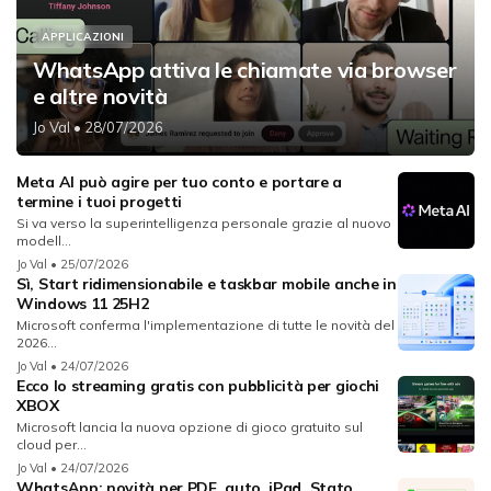
APPLICAZIONI
WhatsApp attiva le chiamate via browser
e altre novità
Jo Val
• 28/07/2026
Meta AI può agire per tuo conto e portare a
termine i tuoi progetti
Si va verso la superintelligenza personale grazie al nuovo
modell...
Jo Val
• 25/07/2026
Sì, Start ridimensionabile e taskbar mobile anche in
Windows 11 25H2
Microsoft conferma l'implementazione di tutte le novità del
2026...
Jo Val
• 24/07/2026
Ecco lo streaming gratis con pubblicità per giochi
XBOX
Microsoft lancia la nuova opzione di gioco gratuito sul
cloud per...
Jo Val
• 24/07/2026
WhatsApp: novità per PDF, auto, iPad, Stato