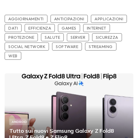
AGGIORNAMENTI
ANTICIPAZIONI
APPLICAZIONI
DATI
EFFICIENZA
GAMES
INTERNET
PROTEZIONE
SALUTE
SERVER
SICUREZZA
SOCIAL NETWORK
SOFTWARE
STREAMING
WEB
ANDROID
Tutto sui nuovi Samsung Galaxy Z Fold8
Ultra, Z Fold8 e Z Flip8