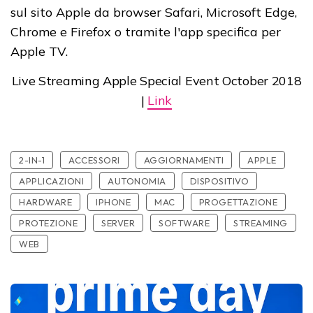
sul sito Apple da browser Safari, Microsoft Edge,
Chrome e Firefox o tramite l'app specifica per
Apple TV.
Live Streaming Apple Special Event October 2018
|
Link
2-IN-1
ACCESSORI
AGGIORNAMENTI
APPLE
APPLICAZIONI
AUTONOMIA
DISPOSITIVO
HARDWARE
IPHONE
MAC
PROGETTAZIONE
PROTEZIONE
SERVER
SOFTWARE
STREAMING
WEB