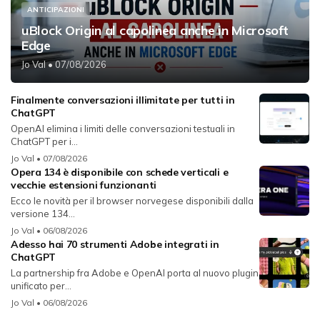
ANTICIPAZIONI
uBlock Origin al capolinea anche in Microsoft
Edge
Jo Val
• 07/08/2026
Finalmente conversazioni illimitate per tutti in
ChatGPT
OpenAI elimina i limiti delle conversazioni testuali in
ChatGPT per i...
Jo Val
• 07/08/2026
Opera 134 è disponibile con schede verticali e
vecchie estensioni funzionanti
Ecco le novità per il browser norvegese disponibili dalla
versione 134...
Jo Val
• 06/08/2026
Adesso hai 70 strumenti Adobe integrati in
ChatGPT
La partnership fra Adobe e OpenAI porta al nuovo plugin
unificato per...
Jo Val
• 06/08/2026