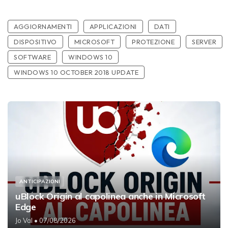
AGGIORNAMENTI
APPLICAZIONI
DATI
DISPOSITIVO
MICROSOFT
PROTEZIONE
SERVER
SOFTWARE
WINDOWS 10
WINDOWS 10 OCTOBER 2018 UPDATE
ANTICIPAZIONI
uBlock Origin al capolinea anche in Microsoft
Edge
Jo Val
• 07/08/2026