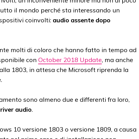
nvolti, un inconveniente minore ma non di poco
tutto il mondo perché sta interessando un
positivi coinvolti:
audio assente dopo
nte molti di coloro che hanno fatto in tempo ad
isponibile con
October 2018 Update
, ma anche
alla 1803, in attesa che Microsoft riprenda la
.
mento sono almeno due e differenti fra loro,
river audio
.
dows 10 versione 1803 o versione 1809, a causa