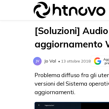
[Soluzioni] Audi
aggiornamento 
{{POSTS[0].LABEL}}
{{POSTS[0].LABEL}}
{{posts[0].title}}
{{posts[0].title}}
Agg
Jo Val
• 13 ottobre 2018
JV
pr
Problema diffuso fra gli ut
versioni del Sistema operativ
aggiornamenti.