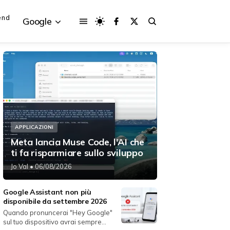
end
Google
{{POSTS[3].LABEL}}
{{POSTS[3].LABEL}}
{{posts[3].title}}
{{posts[3].title}}
APPLICAZIONI
Meta lancia Muse Code, l'AI che
ti fa risparmiare sullo sviluppo
Jo Val
• 06/08/2026
Google Assistant non più
disponibile da settembre 2026
Quando pronuncerai "Hey Google"
sul tuo dispositivo avrai sempre