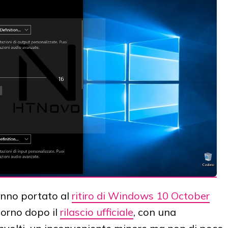
anno portato al
ritiro di Windows 10 October
iorno dopo il
rilascio ufficiale
, con una