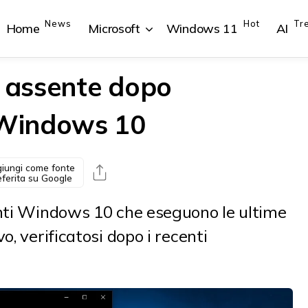
News
Hot
Tr
Home
Microsoft
Windows 11
AI
o assente dopo
Windows 10
{{POSTS[1].LABEL}}
{{POSTS[1].LABEL}}
{{POSTS[2].LABEL}}
{{POSTS[2].LABEL}}
{{posts[1].title}}
{{posts[1].title}}
{{posts[2].title}}
{{posts[2].title}}
iungi come fonte
eferita su Google
enti Windows 10 che eseguono le ultime
o, verificatosi dopo i recenti