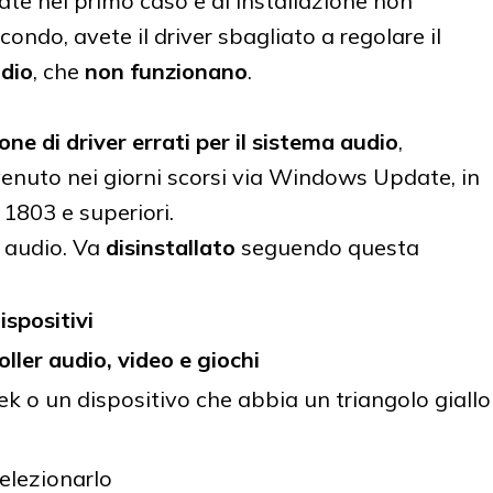
ate nel primo caso e di installazione non
ondo, avete il driver sbagliato a regolare il
udio
, che
non funzionano
.
one di driver errati per il sistema audio
,
enuto nei giorni scorsi via Windows Update, in
1803 e superiori.
i audio. Va
disinstallato
seguendo questa
ispositivi
ller audio, video e giochi
ek o un dispositivo che abbia un triangolo giallo
selezionarlo