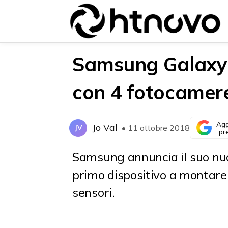
Samsung Galaxy 
con 4 fotocamere 
{{POSTS[0].LABEL}}
{{POSTS[0].LABEL}}
{{posts[0].title}}
{{posts[0].title}}
Agg
Jo Val
• 11 ottobre 2018
JV
pr
Samsung annuncia il suo nu
primo dispositivo a montare
sensori.