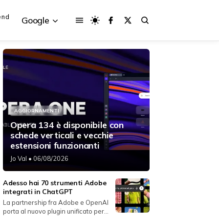
end
Google
{{POSTS[3].LABEL}}
{{POSTS[3].LABEL}}
AGGIORNAMENTI
{{posts[3].title}}
{{posts[3].title}}
Opera 134 è disponibile con
schede verticali e vecchie
estensioni funzionanti
Jo Val
• 06/08/2026
Adesso hai 70 strumenti Adobe
integrati in ChatGPT
La partnership fra Adobe e OpenAI
porta al nuovo plugin unificato per...