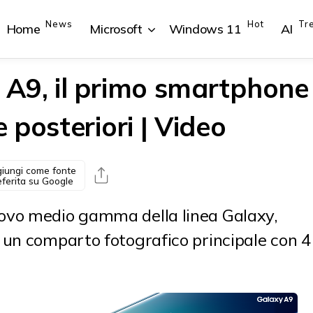
News
Hot
Tr
Home
Microsoft
Windows 11
AI
A9, il primo smartphone
posteriori | Video
{{POSTS[1].LABEL}}
{{POSTS[1].LABEL}}
{{POSTS[2].LABEL}}
{{POSTS[2].LABEL}}
{{posts[1].title}}
{{posts[1].title}}
{{posts[2].title}}
{{posts[2].title}}
iungi come fonte
eferita su Google
ovo medio gamma della linea Galaxy,
 un comparto fotografico principale con 4