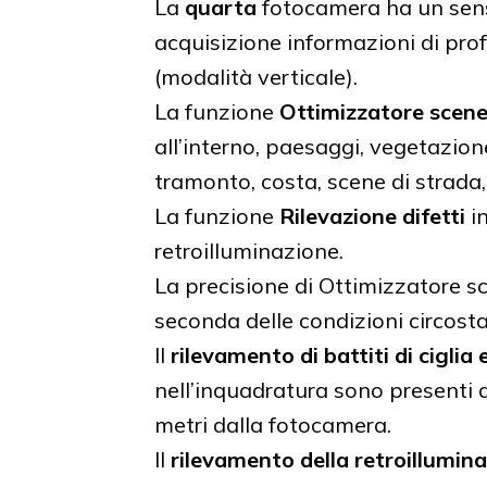
La
quarta
fotocamera ha un sens
acquisizione informazioni di prof
(modalità verticale).
La funzione
Ottimizzatore scen
all’interno, paesaggi, vegetazione
tramonto, costa, scene di strada, 
La funzione
Rilevazione difetti
in
retroilluminazione.
La precisione di Ottimizzatore s
seconda delle condizioni circosta
Il
rilevamento di battiti di ciglia
nell’inquadratura sono presenti 
metri dalla fotocamera.
Il
rilevamento della retroillumin