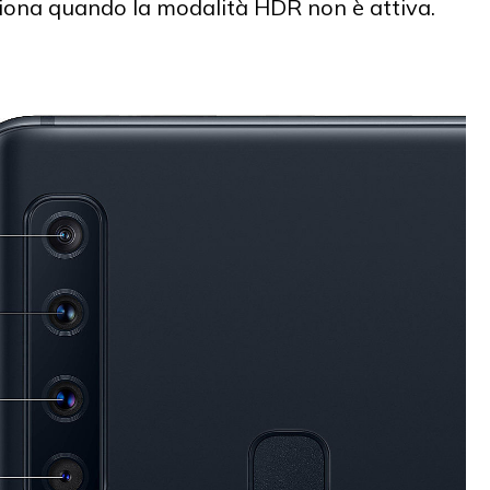
unziona quando la modalità HDR non è attiva.