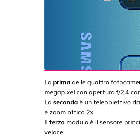
La
prima
delle quattro fotocamer
megapixel con apertura f/2.4 con
La
seconda
è un teleobiettivo d
e zoom ottico 2x.
Il
terzo
modulo è il sensore princ
veloce.