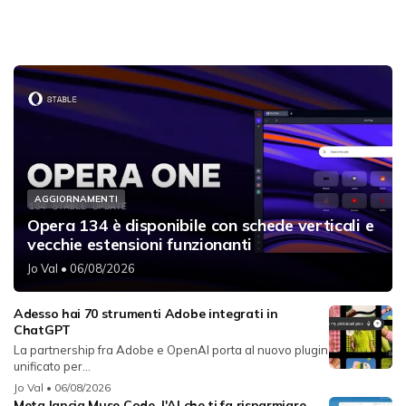
AGGIORNAMENTI
Opera 134 è disponibile con schede verticali e
vecchie estensioni funzionanti
Jo Val
• 06/08/2026
Adesso hai 70 strumenti Adobe integrati in
ChatGPT
La partnership fra Adobe e OpenAI porta al nuovo plugin
unificato per...
Jo Val
• 06/08/2026
Meta lancia Muse Code, l'AI che ti fa risparmiare