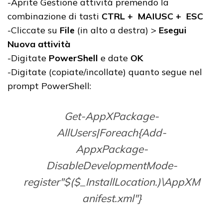
-Aprite Gestione attività premendo la
combinazione di tasti
CTRL + MAIUSC + ESC
-Cliccate su
File
(in alto a destra) >
Esegui
Nuova attività
-Digitate
PowerShell
e date
OK
-Digitate (copiate/incollate) quanto segue nel
prompt PowerShell:
Get-AppXPackage-
AllUsers|Foreach{Add-
AppxPackage-
DisableDevelopmentMode-
register"$($_InstallLocation.)\AppXM
anifest.xml"}