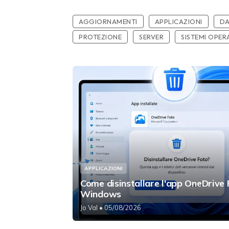
AGGIORNAMENTI
APPLICAZIONI
DA
PROTEZIONE
SERVER
SISTEMI OPERA
APPLICAZIONI
Come disinstallare l'app OneDrive
Windows
Jo Val
• 05/08/2026