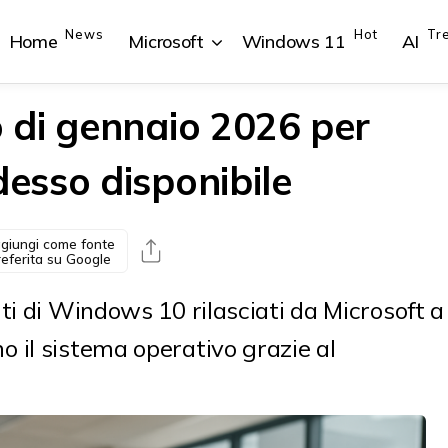
News
Hot
Tr
Home
Microsoft
Windows 11
AI
 di gennaio 2026 per
esso disponibile
{{POSTS[1].LABEL}}
{{POSTS[1].LABEL}}
{{POSTS[2].LABEL}}
{{POSTS[2].LABEL}}
{{posts[1].title}}
{{posts[1].title}}
{{posts[2].title}}
{{posts[2].title}}
giungi come fonte
referita su Google
ti di Windows 10 rilasciati da Microsoft a
 il sistema operativo grazie al