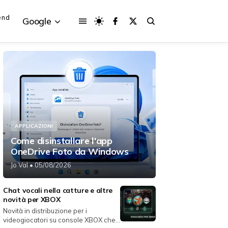
end
Google
{{POSTS[3].LABEL}}
{{POSTS[3].LABEL}}
{{posts[3].title}}
{{posts[3].title}}
APPLICAZIONI
Come disinstallare l'app
OneDrive Foto da Windows
Jo Val
• 05/08/2026
Chat vocali nella catture e altre
novità per XBOX
Novità in distribuzione per i
videogiocatori su console XBOX che