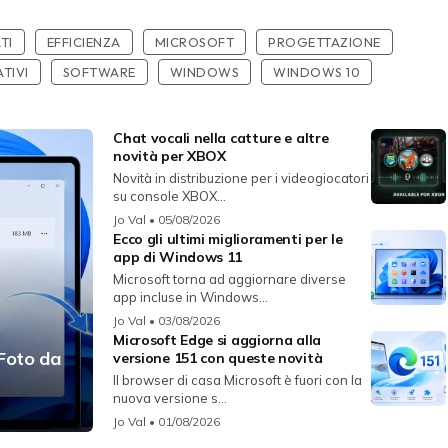
TI
EFFICIENZA
MICROSOFT
PROGETTAZIONE
TIVI
SOFTWARE
WINDOWS
WINDOWS 10
Chat vocali nella catture e altre
novità per XBOX
Novità in distribuzione per i videogiocatori
su console XBOX...
Jo Val
• 05/08/2026
Ecco gli ultimi miglioramenti per le
app di Windows 11
Microsoft torna ad aggiornare diverse
app incluse in Windows...
Jo Val
• 03/08/2026
Microsoft Edge si aggiorna alla
 Foto da
versione 151 con queste novità
Il browser di casa Microsoft è fuori con la
nuova versione s...
Jo Val
• 01/08/2026