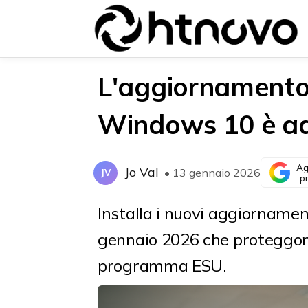
L'aggiornamento
Windows 10 è ad
{{POSTS[0].LABEL}}
{{POSTS[0].LABEL}}
{{posts[0].title}}
{{posts[0].title}}
Ag
Jo Val
• 13 gennaio 2026
JV
p
Installa i nuovi aggiornamen
gennaio 2026 che proteggono
programma ESU.