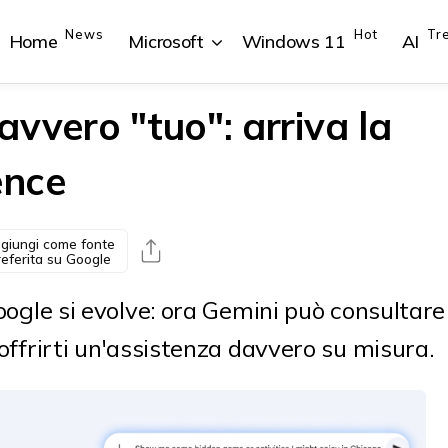
News
Hot
Tr
Home
Microsoft
Windows 11
AI
vvero "tuo": arriva la
ence
{{POSTS[1].LABEL}}
{{POSTS[1].LABEL}}
{{POSTS[2].LABEL}}
{{POSTS[2].LABEL}}
{{posts[1].title}}
{{posts[1].title}}
{{posts[2].title}}
{{posts[2].title}}
giungi come fonte
referita su Google
 Google si evolve: ora Gemini può consultare
r offrirti un'assistenza davvero su misura.