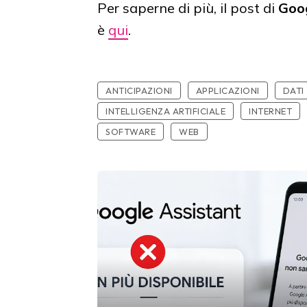
Per saperne di più, il post
di
Googl
è
qui
.
ANTICIPAZIONI
APPLICAZIONI
DATI
INTELLIGENZA ARTIFICIALE
INTERNET
SOFTWARE
WEB