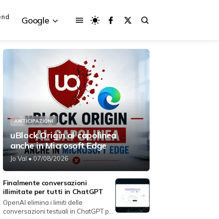
end
Google
{{POSTS[3].LABEL}}
{{POSTS[3].LABEL}}
{{posts[3].title}}
{{posts[3].title}}
ANTICIPAZIONI
uBlock Origin al capolinea
anche in Microsoft Edge
Jo Val
• 07/08/2026
Finalmente conversazioni
illimitate per tutti in ChatGPT
OpenAI elimina i limiti delle
conversazioni testuali in ChatGPT per