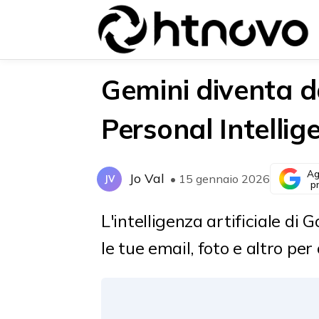
Gemini diventa da
Personal Intellig
{{POSTS[0].LABEL}}
{{POSTS[0].LABEL}}
{{posts[0].title}}
{{posts[0].title}}
Ag
Jo Val
• 15 gennaio 2026
JV
p
L'intelligenza artificiale di
le tue email, foto e altro pe