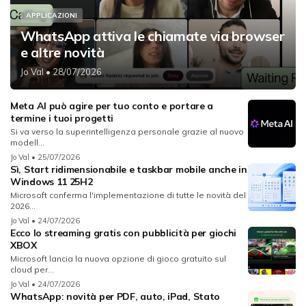
APPLICAZIONI
WhatsApp attiva le chiamate via browser
e altre novità
Jo Val
• 28/07/2026
Meta AI può agire per tuo conto e portare a
termine i tuoi progetti
Si va verso la superintelligenza personale grazie al nuovo
modell...
Jo Val
• 25/07/2026
Sì, Start ridimensionabile e taskbar mobile anche in
Windows 11 25H2
Microsoft conferma l'implementazione di tutte le novità del
2026...
Jo Val
• 24/07/2026
Ecco lo streaming gratis con pubblicità per giochi
XBOX
Microsoft lancia la nuova opzione di gioco gratuito sul
cloud per...
Jo Val
• 24/07/2026
WhatsApp: novità per PDF, auto, iPad, Stato