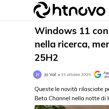
Windows 11 con 
nella ricerca, me
{{POSTS[0].LABEL}}
{{POSTS[0].LABEL}}
25H2
{{posts[0].title}}
{{posts[0].title}}
Agg
Jo Val
• 31 ottobre 2025
JV
pr
Queste le novità rilasciate 
Beta Channel nella notte di