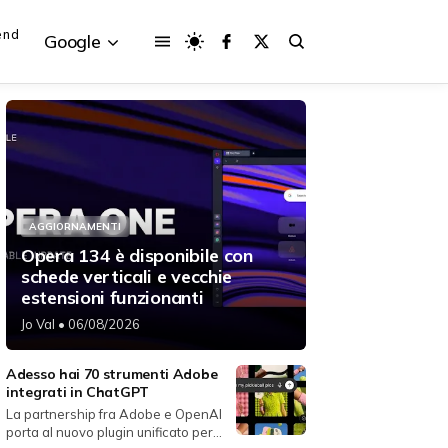
end
Google
{{POSTS[3].LABEL}}
{{POSTS[3].LABEL}}
AGGIORNAMENTI
{{posts[3].title}}
{{posts[3].title}}
Opera 134 è disponibile con
schede verticali e vecchie
estensioni funzionanti
Jo Val
• 06/08/2026
Adesso hai 70 strumenti Adobe
integrati in ChatGPT
La partnership fra Adobe e OpenAI
porta al nuovo plugin unificato per...