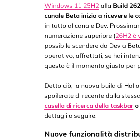
Windows 11 25H2
alla
Build 26
canale Beta inizia a ricevere le 
in tutto al canale Dev. Prossima
numerazione superiore (
26H2 è v
possibile scendere da Dev a Beta
operativo; affrettati, se hai inten
questo è il momento giusto per 
Detto ciò, la nuova build di Hall
spoilerate di recente dalla stes
casella di ricerca della taskbar
dettagli a seguire.
Nuove funzionalità distri