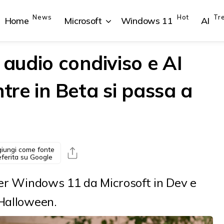
News
Hot
Tr
Home
Microsoft
Windows 11
AI
audio condiviso e AI
ntre in Beta si passa a
{{POSTS[1].LABEL}}
{{POSTS[1].LABEL}}
{{POSTS[2].LABEL}}
{{POSTS[2].LABEL}}
{{posts[1].title}}
{{posts[1].title}}
{{posts[2].title}}
{{posts[2].title}}
iungi come fonte
eferita su Google
per Windows 11 da Microsoft in Dev e
 Halloween.