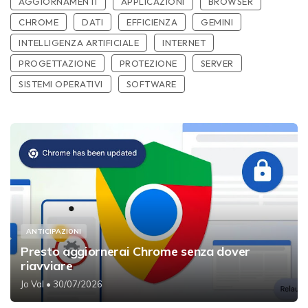
AGGIORNAMENTI
APPLICAZIONI
BROWSER
CHROME
DATI
EFFICIENZA
GEMINI
INTELLIGENZA ARTIFICIALE
INTERNET
PROGETTAZIONE
PROTEZIONE
SERVER
SISTEMI OPERATIVI
SOFTWARE
ANTICIPAZIONI
Presto aggiornerai Chrome senza dover
riavviare
Jo Val
• 30/07/2026