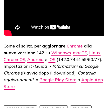
Come al solito, per
aggiornare
Chrome
alla
nuova
versione
142
su
Windows
,
macOS
,
Linux
,
ChromeOS
,
Android
e
iOS
(142.0.7444.59/60/77):
Impostazioni > Guida >
Informazioni su Google
Chrome
(Riavvio dopo il download),
Controlla
aggiornamenti
in
Google Play Store
o
Apple App
Store
.