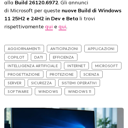
alla
Build 26120.6972
. Gli annunci
di Microsoft per queste
nuove Build di Windows
11 25H2 e 24H2 in Dev e Beta
li trovi
rispettivamente
qui
e
qui
.
AGGIORNAMENTI
ANTICIPAZIONI
APPLICAZIONI
COPILOT
DATI
EFFICIENZA
INTELLIGENZA ARTIFICIALE
INTERNET
MICROSOFT
PROGETTAZIONE
PROTEZIONE
SCIENZA
SERVER
SICUREZZA
SISTEMI OPERATIVI
SOFTWARE
WINDOWS
WINDOWS 11