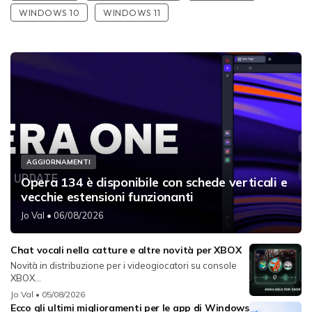
WINDOWS 10
WINDOWS 11
AGGIORNAMENTI
Opera 134 è disponibile con schede verticali e
vecchie estensioni funzionanti
Jo Val
• 06/08/2026
Chat vocali nella catture e altre novità per XBOX
Novità in distribuzione per i videogiocatori su console
XBOX...
Jo Val
• 05/08/2026
Ecco gli ultimi miglioramenti per le app di Windows