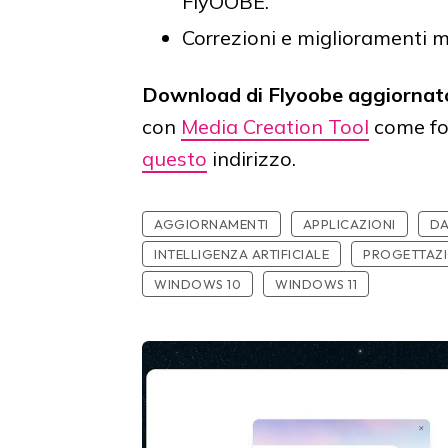
FlyOOBE.
Correzioni e miglioramenti m
Download di Flyoobe aggiornat
con
Media Creation Tool
come fo
questo
indirizzo.
AGGIORNAMENTI
APPLICAZIONI
DA
INTELLIGENZA ARTIFICIALE
PROGETTAZ
WINDOWS 10
WINDOWS 11