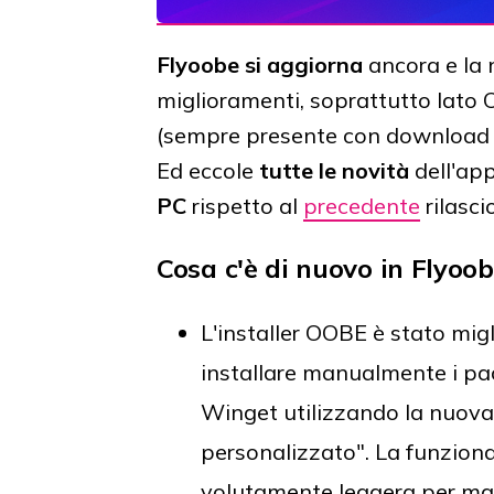
Flyoobe si aggiorna
ancora e la n
miglioramenti, soprattutto lato 
(sempre presente con download s
Ed eccole
tutte le novità
dell'ap
PC
rispetto al
precedente
rilascio
Cosa c'è di nuovo in Flyoob
L'installer OOBE è stato migl
installare manualmente i pac
Winget utilizzando la nuova
personalizzato". La funziona
volutamente leggera per man