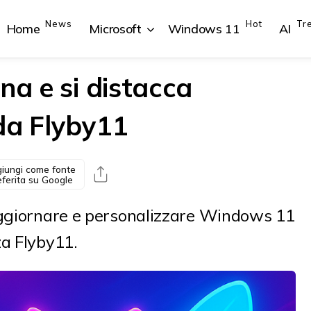
News
Hot
Tr
Home
Microsoft
Windows 11
AI
na e si distacca
da Flyby11
{{POSTS[1].LABEL}}
{{POSTS[1].LABEL}}
{{POSTS[2].LABEL}}
{{POSTS[2].LABEL}}
{{posts[1].title}}
{{posts[1].title}}
{{posts[2].title}}
{{posts[2].title}}
iungi come fonte
eferita su Google
aggiornare e personalizzare Windows 11
za Flyby11.