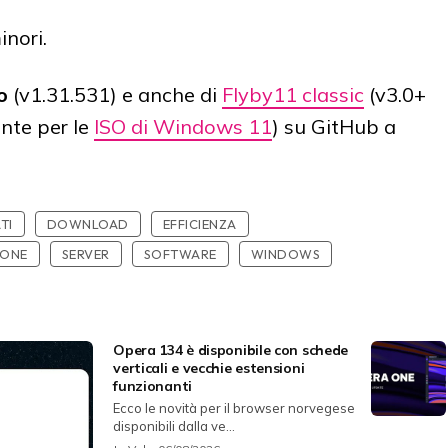
inori.
o
(v1.31.531) e anche di
Flyby11 classic
(v3.0+
nte per le
ISO di Windows 11
) su GitHub a
TI
DOWNLOAD
EFFICIENZA
IONE
SERVER
SOFTWARE
WINDOWS
Opera 134 è disponibile con schede
verticali e vecchie estensioni
funzionanti
Ecco le novità per il browser norvegese
disponibili dalla ve...