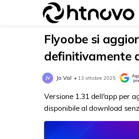
Flyoobe si aggior
definitivamente 
{{POSTS[0].LABEL}}
{{POSTS[0].LABEL}}
{{posts[0].title}}
{{posts[0].title}}
Agg
Jo Val
• 13 ottobre 2025
JV
pr
Versione 1.31 dell'app per 
disponibile al download sen