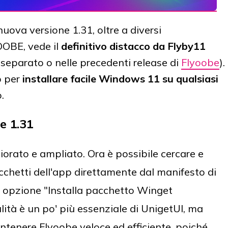
uova versione 1.31, oltre a diversi
OOBE, vede il
definitivo distacco da Flyby11
eparato o nelle precedenti release di
Flyoobe
).
p per
installare facile Windows 11 su qualsiasi
.
e 1.31
iorato e ampliato. Ora è possibile cercare e
chetti dell'app direttamente dal manifesto di
 opzione "Installa pacchetto Winget
lità è un po' più essenziale di UnigetUI, ma
tenere Flyoobe veloce ed efficiente, poiché