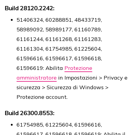
Build 28120.2242:
51406324, 60288851, 48433719,
58989092, 58989177, 61160789,
61161244, 61161268, 61161283,
61161304, 61754985, 61225604,
61596616, 61596617, 61596618,
61596619: Abilita
Protezione
amministratore
in Impostazioni > Privacy e
sicurezza > Sicurezza di Windows >
Protezione account.
Build 26300.8553:
61754985, 61225604, 61596616,
61596617, 61596618, 61596619: Abilita il