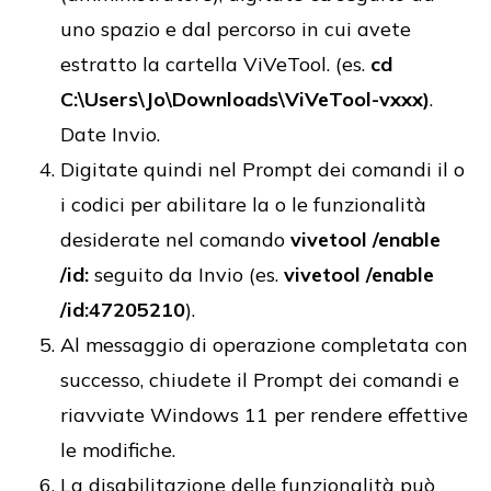
uno spazio e dal percorso in cui avete
estratto la cartella ViVeTool. (es.
cd
C:\Users\Jo\Downloads\ViVeTool-vxxx)
.
Date Invio.
Digitate quindi nel Prompt dei comandi il o
i codici per abilitare la o le funzionalità
desiderate nel comando
vivetool /enable
/id:
seguito da Invio (es.
vivetool /enable
/id:47205210
).
Al messaggio di operazione completata con
successo, chiudete il Prompt dei comandi e
riavviate Windows 11 per rendere effettive
le modifiche.
La disabilitazione delle funzionalità può