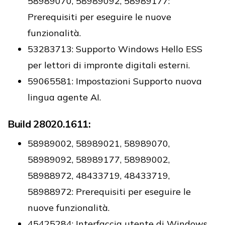
58989070, 58989092, 58989177:
Prerequisiti per eseguire le nuove
funzionalità.
53283713: Supporto Windows Hello ESS
per lettori di impronte digitali esterni.
59065581: Impostazioni Supporto nuova
lingua agente AI.
Build 28020.1611:
58989002, 58989021, 58989070,
58989092, 58989177, 58989002,
58988972, 48433719, 48433719,
58988972: Prerequisiti per eseguire le
nuove funzionalità.
45425284: Interfaccia utente di Windows