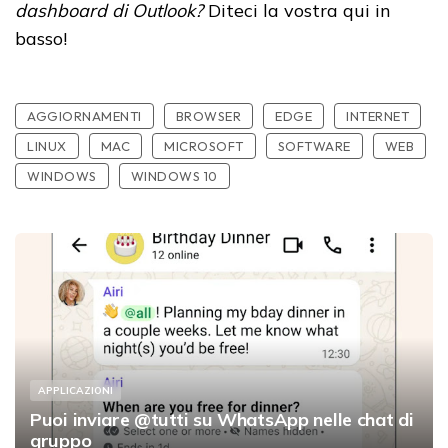
dashboard di Outlook?
Diteci la vostra qui in
basso!
AGGIORNAMENTI
BROWSER
EDGE
INTERNET
LINUX
MAC
MICROSOFT
SOFTWARE
WEB
WINDOWS
WINDOWS 10
APPLICAZIONI
Puoi inviare @tutti su WhatsApp nelle chat di
gruppo