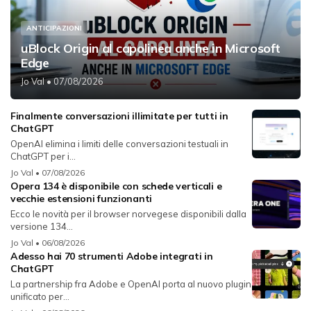
ANTICIPAZIONI
uBlock Origin al capolinea anche in Microsoft
Edge
Jo Val
• 07/08/2026
Finalmente conversazioni illimitate per tutti in
ChatGPT
OpenAI elimina i limiti delle conversazioni testuali in
ChatGPT per i...
Jo Val
• 07/08/2026
Opera 134 è disponibile con schede verticali e
vecchie estensioni funzionanti
Ecco le novità per il browser norvegese disponibili dalla
versione 134...
Jo Val
• 06/08/2026
Adesso hai 70 strumenti Adobe integrati in
ChatGPT
La partnership fra Adobe e OpenAI porta al nuovo plugin
unificato per...