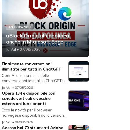
ANTICIPAZIONI
uBlock Origin al capolinea
anche in Microsoft Edge
Jo Val
• 07/08/2026
Finalmente conversazioni
illimitate per tutti in ChatGPT
OpenAI elimina i limiti delle
conversazioni testuali in ChatGPT per
i...
Jo Val
• 07/08/2026
Opera 134 è disponibile con
schede verticali e vecchie
estensioni funzionanti
Ecco le novità per il browser
norvegese disponibili dalla versione
134...
Jo Val
• 06/08/2026
Adesso hai 70 strumenti Adobe