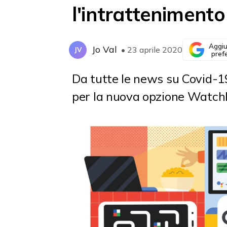
l'intratteniment
Aggiu
Jo Val
• 23 aprile 2020
JV
pref
Da tutte le news su Covid-1
per la nuova opzione Watchli