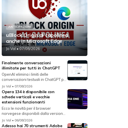
ANTICIPAZIONI
uBlock Origin al capolinea
anche in Microsoft Edge
Jo Val
• 07/08/2026
Finalmente conversazioni
illimitate per tutti in ChatGPT
OpenAI elimina i limiti delle
conversazioni testuali in ChatGPT per
i...
Jo Val
• 07/08/2026
Opera 134 è disponibile con
schede verticali e vecchie
estensioni funzionanti
Ecco le novità per il browser
norvegese disponibili dalla versione
134...
Jo Val
• 06/08/2026
Adesso hai 70 strumenti Adobe