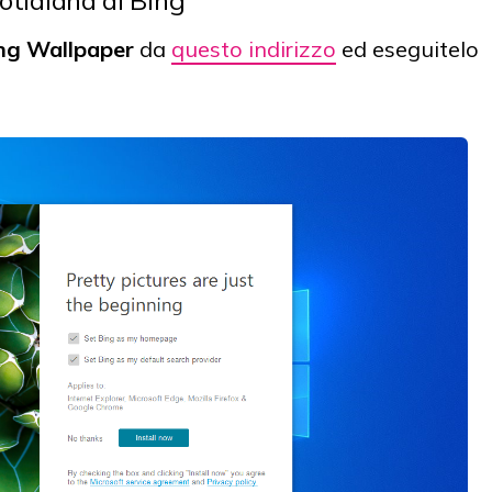
ng Wallpaper
da
questo indirizzo
ed eseguitelo