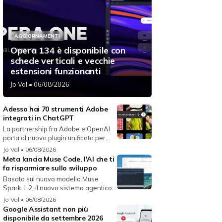
AGGIORNAMENTI
Opera 134 è disponibile con
schede verticali e vecchie
estensioni funzionanti
Jo Val
• 06/08/2026
Adesso hai 70 strumenti Adobe
integrati in ChatGPT
La partnership fra Adobe e OpenAI
porta al nuovo plugin unificato per...
Jo Val
• 06/08/2026
Meta lancia Muse Code, l'AI che ti
fa risparmiare sullo sviluppo
Basato sul nuovo modello Muse
Spark 1.2, il nuovo sistema agentico
fun...
Jo Val
• 06/08/2026
Google Assistant non più
disponibile da settembre 2026