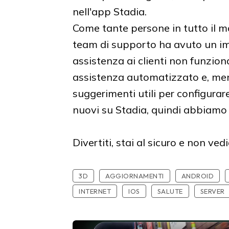
nell'app Stadia.
Come tante persone in tutto il mo
team di supporto ha avuto un impa
assistenza ai clienti non funzion
assistenza automatizzato e, ment
suggerimenti utili per configurar
nuovi su Stadia, quindi abbiamo
Divertiti, stai al sicuro e non ve
3D
AGGIORNAMENTI
ANDROID
INTERNET
IOS
SALUTE
SERVER