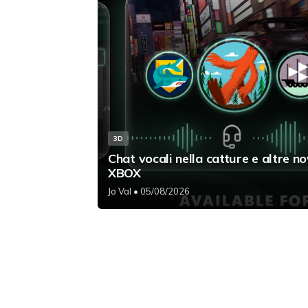
3D
Chat vocali nella catture e altre no
XBOX
Jo Val
• 05/08/2026