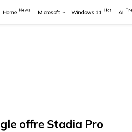
News
Hot
Tr
Home
Microsoft
Windows 11
AI
{{POSTS[1].LABEL}}
{{POSTS[1].LABEL}}
{{POSTS[2].LABEL}}
{{POSTS[2].LABEL}}
{{posts[1].title}}
{{posts[1].title}}
{{posts[2].title}}
{{posts[2].title}}
gle offre Stadia Pro