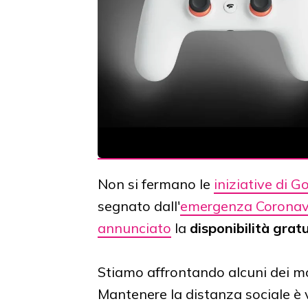
Non si fermano le
iniziative di G
segnato dall'
emergenza Coronav
annunciato
la
disponibilità grat
Stiamo affrontando alcuni dei mom
Mantenere la distanza sociale è 