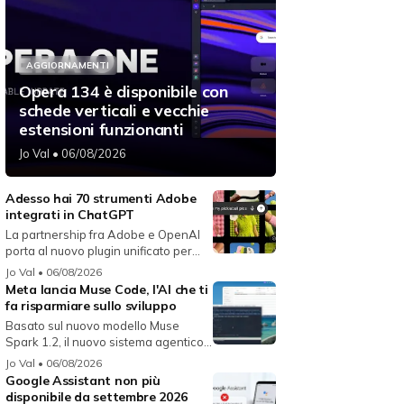
AGGIORNAMENTI
Opera 134 è disponibile con
schede verticali e vecchie
estensioni funzionanti
Jo Val
• 06/08/2026
Adesso hai 70 strumenti Adobe
integrati in ChatGPT
La partnership fra Adobe e OpenAI
porta al nuovo plugin unificato per...
Jo Val
• 06/08/2026
Meta lancia Muse Code, l'AI che ti
fa risparmiare sullo sviluppo
Basato sul nuovo modello Muse
Spark 1.2, il nuovo sistema agentico
fun...
Jo Val
• 06/08/2026
Google Assistant non più
disponibile da settembre 2026