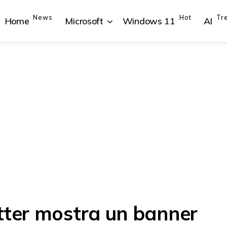
News
Hot
Tr
Home
Microsoft
Windows 11
AI
{{POSTS[1].LABEL}}
{{POSTS[1].LABEL}}
{{POSTS[2].LABEL}}
{{POSTS[2].LABEL}}
{{posts[1].title}}
{{posts[1].title}}
{{posts[2].title}}
{{posts[2].title}}
tter mostra un banner