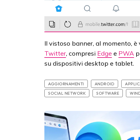
Il vistoso banner, al momento, è
Twitter
, compresi
Edge
e
PWA
p
su dispositivi desktop e tablet.
AGGIORNAMENTI
ANDROID
APPLIC
SOCIAL NETWORK
SOFTWARE
WIN