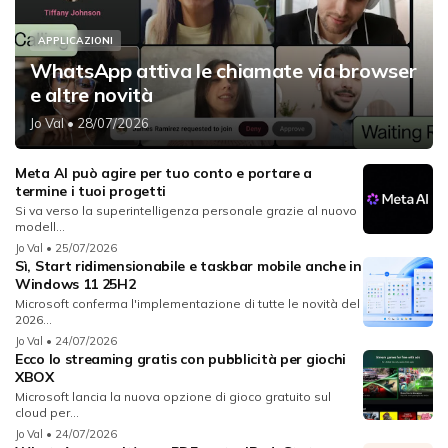
APPLICAZIONI
WhatsApp attiva le chiamate via browser
e altre novità
Jo Val
• 28/07/2026
Meta AI può agire per tuo conto e portare a
termine i tuoi progetti
Si va verso la superintelligenza personale grazie al nuovo
modell...
Jo Val
• 25/07/2026
Sì, Start ridimensionabile e taskbar mobile anche in
Windows 11 25H2
Microsoft conferma l'implementazione di tutte le novità del
2026...
Jo Val
• 24/07/2026
Ecco lo streaming gratis con pubblicità per giochi
XBOX
Microsoft lancia la nuova opzione di gioco gratuito sul
cloud per...
Jo Val
• 24/07/2026