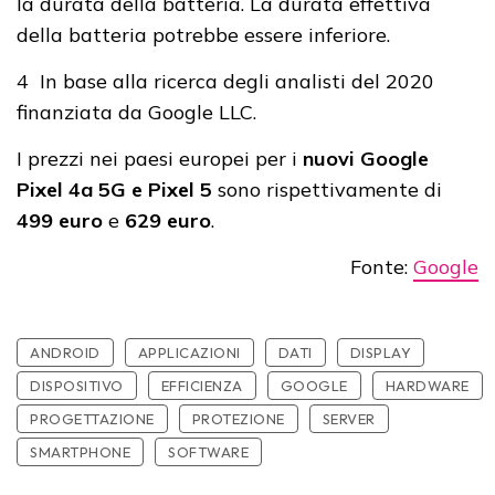
la durata della batteria. La durata effettiva
della batteria potrebbe essere inferiore.
4 In base alla ricerca degli analisti del 2020
finanziata da Google LLC.
I prezzi nei paesi europei per i
nuovi Google
Pixel 4a 5G e Pixel 5
sono rispettivamente di
499 euro
e
629 euro
.
Fonte:
Google
ANDROID
APPLICAZIONI
DATI
DISPLAY
DISPOSITIVO
EFFICIENZA
GOOGLE
HARDWARE
PROGETTAZIONE
PROTEZIONE
SERVER
SMARTPHONE
SOFTWARE