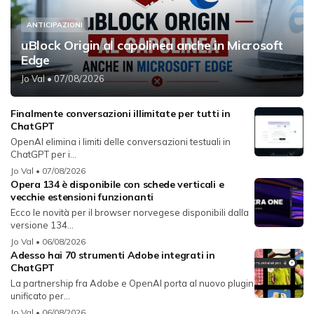
ANTICIPAZIONI
uBlock Origin al capolinea anche in Microsoft
Edge
Jo Val
• 07/08/2026
Finalmente conversazioni illimitate per tutti in
ChatGPT
OpenAI elimina i limiti delle conversazioni testuali in
ChatGPT per i...
Jo Val
• 07/08/2026
Opera 134 è disponibile con schede verticali e
vecchie estensioni funzionanti
Ecco le novità per il browser norvegese disponibili dalla
versione 134...
Jo Val
• 06/08/2026
Adesso hai 70 strumenti Adobe integrati in
ChatGPT
La partnership fra Adobe e OpenAI porta al nuovo plugin
unificato per...
Jo Val
• 06/08/2026