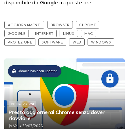
disponibile da
Google
in queste ore.
AGGIORNAMENTI
BROWSER
CHROME
GOOGLE
INTERNET
LINUX
MAC
PROTEZIONE
SOFTWARE
WEB
WINDOWS
ANTICIPAZIONI
Presto aggiornerai Chrome senza dover
riavviare
Jo Val
• 30/07/2026