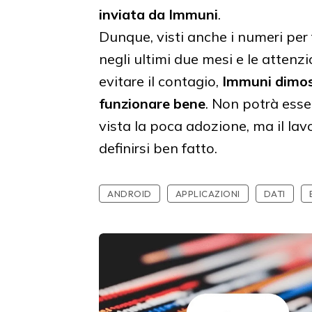
inviata da Immuni
.
Dunque, visti anche i numeri per
negli ultimi due mesi e le attenzio
evitare il contagio,
Immuni dimost
funzionare bene
. Non potrà esser
vista la poca adozione, ma il la
definirsi ben fatto.
ANDROID
APPLICAZIONI
DATI