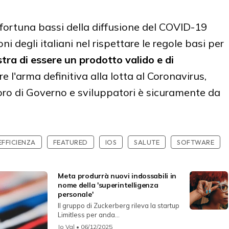
 fortuna bassi della diffusione del COVID-19
ni degli italiani nel rispettare le regole basi per
ra di essere un prodotto valido e di
e l'arma definitiva alla lotta al Coronavirus,
voro di Governo e sviluppatori è sicuramente da
EFFICIENZA
FEATURED
IOS
SALUTE
SOFTWARE
Meta produrrà nuovi indossabili in
nome della 'superintelligenza
personale'
Il gruppo di Zuckerberg rileva la startup
Limitless per anda...
Jo Val
• 06/12/2025