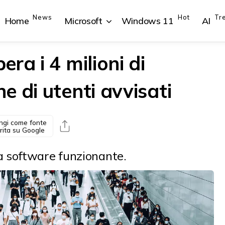
News
Hot
Tr
Home
Microsoft
Windows 11
AI
ra i 4 milioni di
 di utenti avvisati
{{POSTS[1].LABEL}}
{{POSTS[1].LABEL}}
{{POSTS[2].LABEL}}
{{POSTS[2].LABEL}}
{{posts[1].title}}
{{posts[1].title}}
{{posts[2].title}}
{{posts[2].title}}
ngi come fonte
rita su Google
 software funzionante.