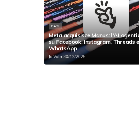
DATI
Meta acquisisce Manus: l'AI agenti
su Facebook, Instagram, Threads 
WhatsApp
Jo Val
• 30/12/2025