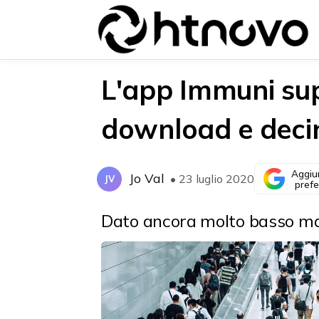
L'app Immuni supe
download e decine
{{POSTS[0].LABEL}}
{{POSTS[0].LABEL}}
{{posts[0].title}}
{{posts[0].title}}
Aggiu
Jo Val
• 23 luglio 2020
JV
prefe
Dato ancora molto basso ma