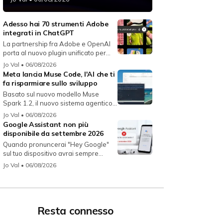
Adesso hai 70 strumenti Adobe
integrati in ChatGPT
La partnership fra Adobe e OpenAI
porta al nuovo plugin unificato per...
Jo Val
• 06/08/2026
Meta lancia Muse Code, l'AI che ti
fa risparmiare sullo sviluppo
Basato sul nuovo modello Muse
Spark 1.2, il nuovo sistema agentico
fun...
Jo Val
• 06/08/2026
Google Assistant non più
disponibile da settembre 2026
Quando pronuncerai "Hey Google"
sul tuo dispositivo avrai sempre
Gemin...
Jo Val
• 06/08/2026
Resta connesso