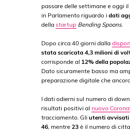
passare delle settimane e oggi il
in Parlamento riguardo i
dati ag
della
startup
Bending Spoons
.
Dopo circa 40 giorni dalla
disponi
stata scaricata 4,3 milioni di vol
corrisponde al
12% della popolaz
Dato sicuramente basso ma ampi
preparazione digitale che ancora
I dati odierni sul numero di down
risultati positivi al
nuovo Corona
tracciamento. Gli
utenti avvisati
46
, mentre
23
è il numero di citt