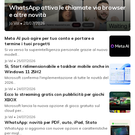
WhatsApp attiva le chiamate via browser
e altre novità
Jo Val
• 28/07/2026
Meta AI può agire per tuo conto e portare a
termine i tuoi progetti
Si va verso la superintelligenza personale grazie al nuovo
modell...
Jo Val
• 25/07/2026
Sì, Start ridimensionabile e taskbar mobile anche in
Windows 11 25H2
Microsoft conferma l'implementazione di tutte le novità del
2026...
Jo Val
• 24/07/2026
Ecco lo streaming gratis con pubblicità per giochi
XBOX
Microsoft lancia la nuova opzione di gioco gratuito sul
cloud per...
Jo Val
• 24/07/2026
WhatsApp: novità per PDF, auto, iPad, Stato
WhatsApp si aggiorna con nuove opzioni e caratteristiche
per migl...