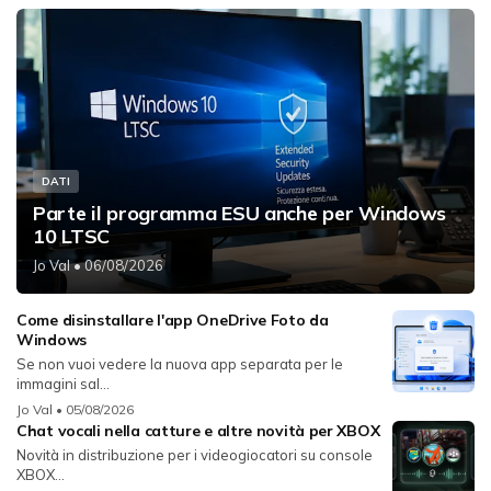
DATI
Parte il programma ESU anche per Windows
10 LTSC
Jo Val
• 06/08/2026
Come disinstallare l'app OneDrive Foto da
Windows
Se non vuoi vedere la nuova app separata per le
immagini sal...
Jo Val
• 05/08/2026
Chat vocali nella catture e altre novità per XBOX
Novità in distribuzione per i videogiocatori su console
XBOX...