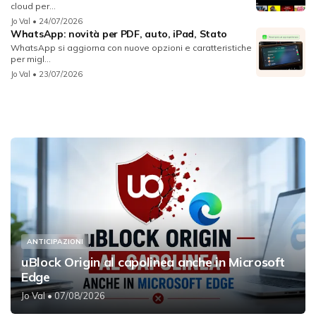
cloud per...
Jo Val
• 24/07/2026
WhatsApp: novità per PDF, auto, iPad, Stato
WhatsApp si aggiorna con nuove opzioni e caratteristiche
per migl...
Jo Val
• 23/07/2026
ANTICIPAZIONI
uBlock Origin al capolinea anche in Microsoft
Edge
Jo Val
• 07/08/2026