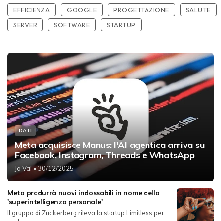
EFFICIENZA
GOOGLE
PROGETTAZIONE
SALUTE
SERVER
SOFTWARE
STARTUP
DATI
Meta acquisisce Manus: l'AI agentica arriva su
Facebook, Instagram, Threads e WhatsApp
Jo Val
• 30/12/2025
Meta produrrà nuovi indossabili in nome della
'superintelligenza personale'
Il gruppo di Zuckerberg rileva la startup Limitless per