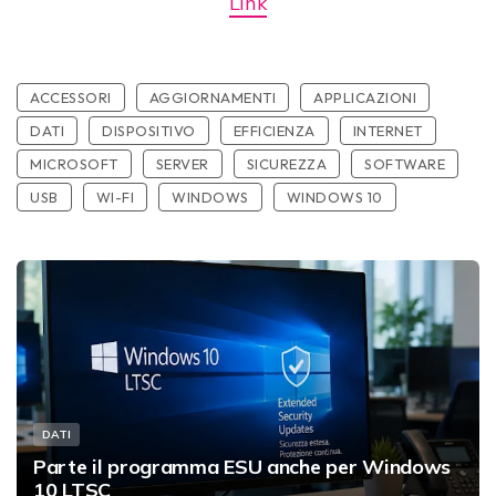
Link
ACCESSORI
AGGIORNAMENTI
APPLICAZIONI
DATI
DISPOSITIVO
EFFICIENZA
INTERNET
MICROSOFT
SERVER
SICUREZZA
SOFTWARE
USB
WI-FI
WINDOWS
WINDOWS 10
DATI
Parte il programma ESU anche per Windows
10 LTSC