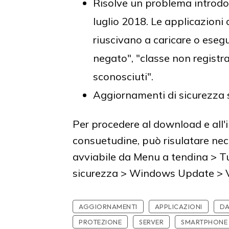
Risolve un problema introdo
luglio 2018. Le applicazion
riuscivano a caricare o eseg
negato", "classe non registrat
sconosciuti".
Aggiornamenti di sicurezza
Per procedere al download e all'
consuetudine, può risulatare ne
avviabile da Menu a tendina > T
sicurezza > Windows Update > Ve
AGGIORNAMENTI
APPLICAZIONI
DA
PROTEZIONE
SERVER
SMARTPHONE