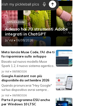
APPLICAZIONI
Adesso hai 70 strumenti Adobe
integrati in ChatGPT
Jo Val
• 06/08/2026
Meta lancia Muse Code, l'AI che ti
fa risparmiare sullo sviluppo
Basato sul nuovo modello Muse
Spark 1.2, il nuovo sistema agentico
fun...
Jo Val
• 06/08/2026
Google Assistant non più
disponibile da settembre 2026
Quando pronuncerai "Hey Google"
sul tuo dispositivo avrai sempre
Gemin...
Jo Val
• 06/08/2026
Parte il programma ESU anche
per Windows 10 LTSC