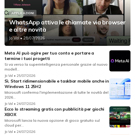
APPLICAZIONI
WhatsApp attiva le chiamate via browser
e altre novità
Jo Val
• 28/07/2026
Meta AI può agire per tuo conto e portare a
termine i tuoi progetti
Si va verso la superintelligenza personale grazie al nuovo
modell...
Jo Val
• 25/07/2026
Sì, Start ridimensionabile e taskbar mobile anche in
Windows 11 25H2
Microsoft conferma l'implementazione di tutte le novità del
2026...
Jo Val
• 24/07/2026
Ecco lo streaming gratis con pubblicità per giochi
XBOX
Microsoft lancia la nuova opzione di gioco gratuito sul
cloud per...
Jo Val
• 24/07/2026