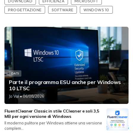
DOWNLOAD
EFFICIENZA
MICROSOFT
PROGETTAZIONE
SOFTWARE
WINDOWS 10
DATI
Parte il programma ESU anche per Windows
10 LTSC
Jo Val
• 06/08/2026
FluentCleaner Classic in stile CCleaner e soli 3,5
MB per ogni versione di Windows
Il moderno pulitore per Windows ottiene una versione
complem...