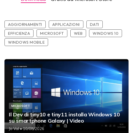
AGGIORNAMENTI
APPLICAZIONI
DATI
EFFICIENZA
MICROSOFT
WEB
WINDOWS 10
WINDOWS MOBILE
MICROSOFT
Il Dev di tiny10 e tiny11 installa Windows 10
su smartphone Galaxy | Video
Jo Val
• 10/08/2026