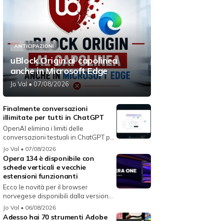
ANTICIPAZIONI
uBlock Origin al capolinea
anche in Microsoft Edge
Jo Val
• 07/08/2026
Finalmente conversazioni
illimitate per tutti in ChatGPT
OpenAI elimina i limiti delle
conversazioni testuali in ChatGPT per
i...
Jo Val
• 07/08/2026
Opera 134 è disponibile con
schede verticali e vecchie
estensioni funzionanti
Ecco le novità per il browser
norvegese disponibili dalla versione
134...
Jo Val
• 06/08/2026
Adesso hai 70 strumenti Adobe