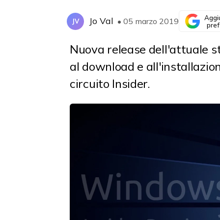
Aggi
Jo Val
• 05 marzo 2019
JV
pref
Nuova release dell'attuale s
al download e all'installazion
circuito Insider.