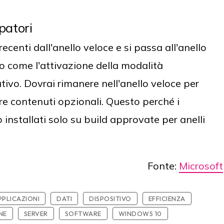
patori
 recenti dall'anello veloce e si passa all'anello
vo come l'attivazione della modalità
tivo. Dovrai rimanere nell'anello veloce per
are contenuti opzionali. Questo perché i
installati solo su build approvate per anelli
Fonte:
Microsoft
PPLICAZIONI
DATI
DISPOSITIVO
EFFICIENZA
NE
SERVER
SOFTWARE
WINDOWS 10