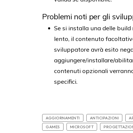
Problemi noti per gli svilup
Se si installa una delle build
lento, il contenuto facoltati
sviluppatore avrà esito nega
aggiungere/installare/abilit
contenuti opzionali verranno 
specifici.
AGGIORNAMENTI
ANTICIPAZIONI
A
GAMES
MICROSOFT
PROGETTAZIO