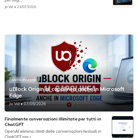
per migl...
Jo Val
• 23/07/2026
ANTICIPAZIONI
uBlock Origin al capolinea anche in Microsoft
Edge
Jo Val
• 07/08/2026
Finalmente conversazioni illimitate per tutti in
ChatGPT
OpenAI elimina i limiti delle conversazioni testuali in
ChatGPT per i...