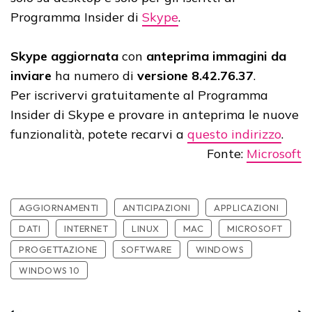
Programma Insider di
Skype
.
Skype aggiornata
con
anteprima immagini da
inviare
ha numero di
versione 8.42.76.37
.
Per iscrivervi gratuitamente al Programma
Insider di Skype e provare in anteprima le nuove
funzionalità, potete recarvi a
questo indirizzo
.
Fonte:
Microsoft
AGGIORNAMENTI
ANTICIPAZIONI
APPLICAZIONI
DATI
INTERNET
LINUX
MAC
MICROSOFT
PROGETTAZIONE
SOFTWARE
WINDOWS
WINDOWS 10