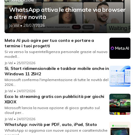
APPLICAZIONI
WhatsApp attiva le chiamate via browser
e altre novità
Jo Val
• 28/07/2026
Meta AI può agire per tuo conto e portare a
termine i tuoi progetti
Si va verso la superintelligenza personale grazie al nuovo
modell...
Jo Val
• 25/07/2026
Sì, Start ridimensionabile e taskbar mobile anche in
Windows 11 25H2
Microsoft conferma l'implementazione di tutte le novità del
2026...
Jo Val
• 24/07/2026
Ecco lo streaming gratis con pubblicità per giochi
XBOX
Microsoft lancia la nuova opzione di gioco gratuito sul
cloud per...
Jo Val
• 24/07/2026
WhatsApp: novità per PDF, auto, iPad, Stato
WhatsApp si aggiorna con nuove opzioni e caratteristiche