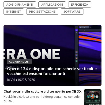
AGGIORNAMENTI
APPLICAZIONI
EFFICIENZA
INTERNET
PROGETTAZIONE
SOFTWARE
AGGIORNAMENTI
Opera 134 è disponibile con schede verticali e
vecchie estensioni funzionanti
Jo Val
• 06/08/2026
Chat vocali nella catture e altre novità per XBOX
Novità in distribuzione per i videogiocatori su console
XBOX...